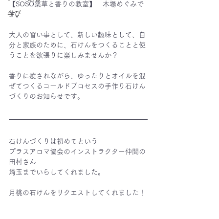
【SOSO薬草と香りの教室】　木場めぐみで
学び
す。
大人の習い事として、新しい趣味として、自
分と家族のために、石けんをつくることと使
うことを欲張りに楽しみませんか？
香りに癒されながら、ゆったりとオイルを混
ぜてつくるコールドプロセスの手作り石けん
づくりのお知らせです。
石けんづくりは初めてという
プラスアロマ協会のインストラクター仲間の
田村さん
埼玉までいらしてくれました。
月桃の石けんをリクエストしてくれました！