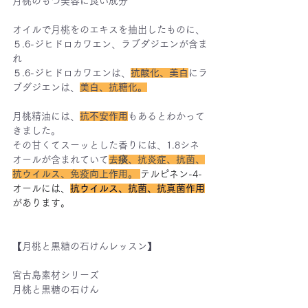
月桃のもつ美容に良い成分
オイルで月桃をのエキスを抽出したものに、
５.6-ジヒドロカワエン、ラブダジエンが含ま
れ
５.6-ジヒドロカワエンは、
抗酸化、美白
にラ
ブダジエンは、
美白、抗糖化。
月桃精油には、
抗不安作用
もあるとわかって
きました。
その甘くてスーッとした香りには、1.8シネ
オールが含まれていて
去痰、抗炎症、抗菌、
抗ウイルス、免疫向上作用。 
テルピネン-4-
オールには、
抗ウイルス、抗菌、抗真菌作用
があります。
【月桃と黒糖の石けんレッスン】
宮古島素材シリーズ 
月桃と黒糖の石けん