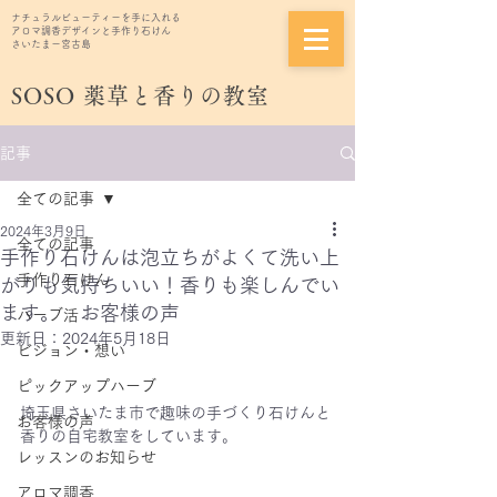
ナチュラルビューティーを手に入れる
アロマ調香デザインと手作り石けん
さいたまー宮古島
SOSO
薬草と香りの教室
記事
全ての記事
2024年3月9日
全ての記事
手作り石けんは泡立ちがよくて洗い上
手作り石けん
がりも気持ちいい！香りも楽しんでい
ます。 お客様の声
ハーブ活
更新日：
2024年5月18日
ビジョン・想い
ピックアップハーブ
埼玉県さいたま市で趣味の手づくり石けんと
お客様の声
香りの自宅教室をしています。
レッスンのお知らせ
アロマ調香