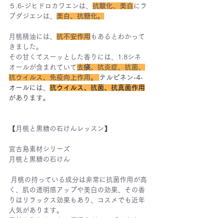
５.6-ジヒドロカワエンは、
抗酸化、美白
にラ
ブダジエンは、
美白、抗糖化。
月桃精油には、
抗不安作用
もあるとわかって
きました。
その甘くてスーッとした香りには、1.8シネ
オールが含まれていて
去痰、抗炎症、抗菌、
抗ウイルス、免疫向上作用。 
テルピネン-4-
オールには、
抗ウイルス、抗菌、抗真菌作用
があります。
【月桃と黒糖の石けんレッスン】
宮古島素材シリーズ 
月桃と黒糖の石けん
 月桃の持っている成分は非常に抗菌作用が高
く、肌の透明感アップや美白の効果、その香
りはリラックス効果もあり、コスメでも近年
人気があります。