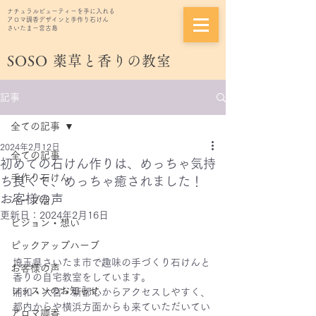
ナチュラルビューティーを手に入れる
アロマ調香デザインと手作り石けん
さいたまー宮古島
SOSO
薬草と香りの教室
記事
全ての記事
2024年2月12日
全ての記事
初めての石けん作りは、めっちゃ気持
手作り石けん
ち良くて、めっちゃ癒されました！
お客様の声
ハーブ活
更新日：
2024年2月16日
ビジョン・想い
ピックアップハーブ
埼玉県さいたま市で趣味の手づくり石けんと
お客様の声
香りの自宅教室をしています。
レッスンのお知らせ
浦和・大宮・新都心からアクセスしやすく、
都内からや横浜方面からも来ていただいてい
アロマ調香