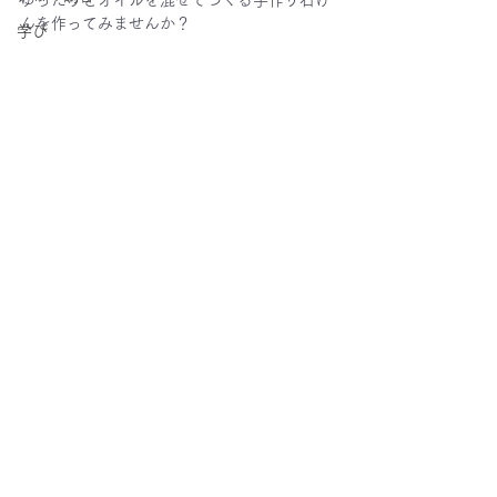
ゆったりとオイルを混ぜてつくる手作り石け
んを作ってみませんか？
学び