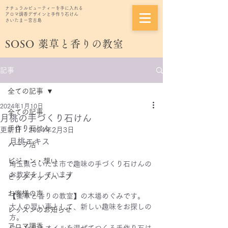
ナチュラルビューティーを手に入れる
アロマ調香デザインと手作り石けん
さいたまー宮古島
SOSO
薬草と香りの教室
記事
全ての記事
2024年1月10日
全ての記事
月桃の手づくり石けん
手作り石けん
更新日：
2024年2月3日
月桃エキス
ハーブ活
ビジョン・想い
埼玉県さいたま市で趣味の手づくり石けんの
お教室をしています
ピックアップハーブ
お客様の声
【薬草と香りの教室】の木場めぐみです。
大人の習い事として、新しい趣味をお探しの
レッスンのお知らせ
方。
アロマ調香