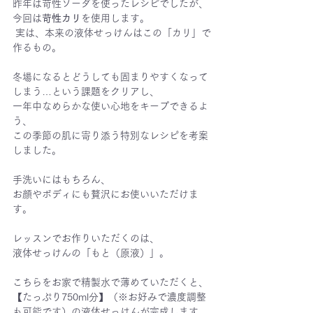
昨年は苛性ソーダを使ったレシピでしたが、
今回は
苛性カリ
を使用します。
 実は、本来の液体せっけんはこの「カリ」で
作るもの。
冬場になるとどうしても固まりやすくなって
しまう…という課題をクリアし、
一年中なめらかな使い心地をキープできるよ
う、
この季節の肌に寄り添う特別なレシピを考案
しました。
手洗いにはもちろん、
お顔やボディにも贅沢にお使いいただけま
す。
レッスンでお作りいただくのは、
液体せっけんの「もと（原液）」。 
こちらをお家で精製水で薄めていただくと、
【たっぷり750ml分】（※お好みで濃度調整
も可能です）の液体せっけんが完成します。