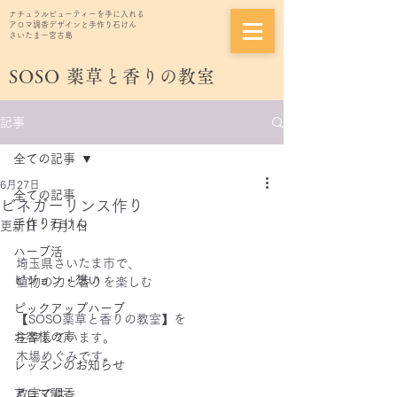
ナチュラルビューティーを手に入れる
アロマ調香デザインと手作り石けん
さいたまー宮古島
SOSO
薬草と香りの教室
記事
全ての記事
6月27日
全ての記事
ビネガーリンス作り
手作り石けん
更新日：
7月1日
ハーブ活
埼玉県さいたま市で、
ビジョン・想い
植物の力と香りを楽しむ
ピックアップハーブ
【SOSO薬草と香りの教室】を
お客様の声
主宰しています。
木場めぐみです。
レッスンのお知らせ
アロマ調香
教室では、