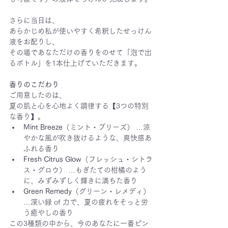
さらに当日は、
あらかじめ私が使いやすく希釈したせっけん
液をお配りし、
その場であなただけの香りをのせて「泡で出
るボトル」を1本仕上げていただきます。
香りのこだわり
ご用意したのは、
夏の肌と心を心地よく調律する【3つの特別
な香り】。
Mint Breeze
（ミント・ブリーズ） …涼
やかな風が吹き抜けるような、爽快感あ
ふれる香り
Fresh Citrus Glow
（フレッシュ・シトラ
ス・グロウ） …もぎたての柑橘のよう
に、みずみずしく輝きに満ちた香り
Green Remedy
（グリーン・レメディ） 
…深い緑 of 力で、夏の疲れをそっと労
う癒やしの香り
この3種類の中から、今のあなたに一番ピン